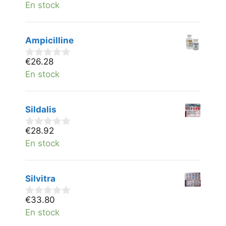
v
En stock
a
n
5
Ampicilline
€
26.28
0
v
En stock
a
n
5
Sildalis
€
28.92
0
v
En stock
a
n
5
Silvitra
€
33.80
0
v
En stock
a