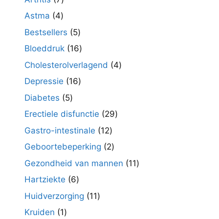
producten
4
Astma
4
producten
5
Bestsellers
5
producten
16
Bloeddruk
16
producten
4
Cholesterolverlagend
4
producten
16
Depressie
16
producten
5
Diabetes
5
producten
29
Erectiele disfunctie
29
producten
12
Gastro-intestinale
12
producten
2
Geboortebeperking
2
producten
11
Gezondheid van mannen
11
producten
6
Hartziekte
6
producten
11
Huidverzorging
11
producten
1
Kruiden
1