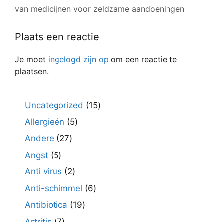
van medicijnen voor zeldzame aandoeningen
Plaats een reactie
Je moet
ingelogd zijn op
om een reactie te
plaatsen.
15
Uncategorized
15
producten
5
Allergieën
5
producten
27
Andere
27
producten
5
Angst
5
producten
2
Anti virus
2
producten
6
Anti-schimmel
6
producten
19
Antibiotica
19
producten
7
Artritis
7