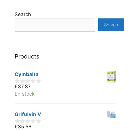
Search
Search
Products
Cymbalta
€
37.87
0
v
En stock
a
n
5
Grifulvin V
€
35.56
0