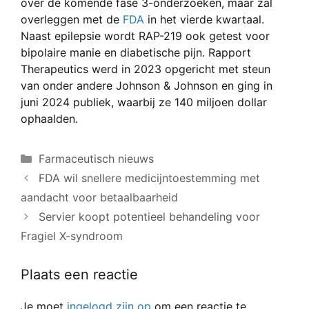
over de komende fase 3-onderzoeken, maar zal
overleggen met de
FDA
in het vierde kwartaal.
Naast epilepsie wordt RAP-219 ook getest voor
bipolaire manie en diabetische pijn. Rapport
Therapeutics werd in 2023 opgericht met steun
van onder andere Johnson & Johnson en ging in
juni 2024 publiek, waarbij ze 140 miljoen dollar
ophaalden.
Categorieën
Farmaceutisch nieuws
FDA wil snellere medicijntoestemming met
aandacht voor betaalbaarheid
Servier koopt potentieel behandeling voor
Fragiel X-syndroom
Plaats een reactie
Je moet
ingelogd zijn op
om een reactie te