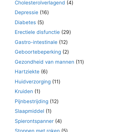
4
Cholesterolverlagend
4
producten
16
Depressie
16
producten
5
Diabetes
5
producten
29
Erectiele disfunctie
29
producten
12
Gastro-intestinale
12
producten
2
Geboortebeperking
2
producten
11
Gezondheid van mannen
11
producten
6
Hartziekte
6
producten
11
Huidverzorging
11
producten
1
Kruiden
1
product
12
Pijnbestrijding
12
producten
1
Slaapmiddel
1
product
4
Spierontspanner
4
producten
5
Stoppen met roken
5