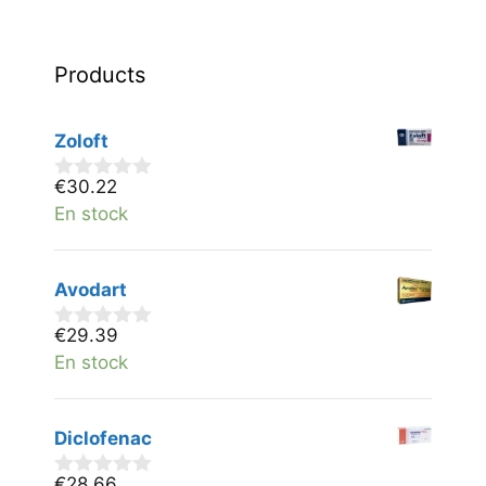
Products
Zoloft
€
30.22
0
v
En stock
a
n
5
Avodart
€
29.39
0
v
En stock
a
n
5
Diclofenac
€
28.66