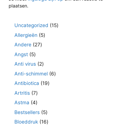
plaatsen.
15
Uncategorized
15
producten
5
Allergieën
5
producten
27
Andere
27
producten
5
Angst
5
producten
2
Anti virus
2
producten
6
Anti-schimmel
6
producten
19
Antibiotica
19
producten
7
Artritis
7
producten
4
Astma
4
producten
5
Bestsellers
5
producten
16
Bloeddruk
16
producten