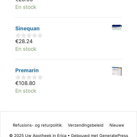
0
v
En stock
a
n
5
Sinequan
€
28.24
0
v
En stock
a
n
5
Premarin
€
108.80
0
v
En stock
a
n
5
Refusions- og returpolitik
Verzendingsbeleid
Nieuwe
© 2025 Uw Apotheek in Erica
• Gebouwd met
GeneratePress