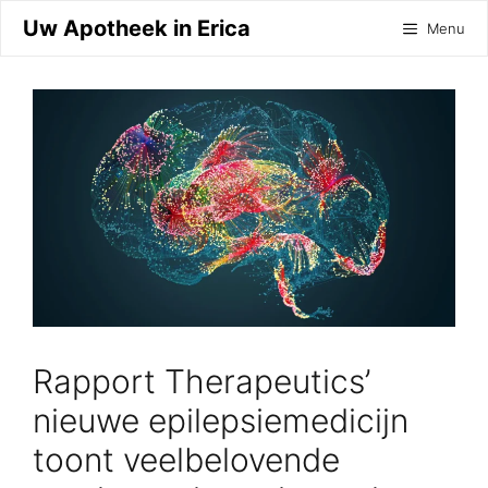
Ga
Uw Apotheek in Erica
Menu
naar
de
inhoud
Rapport Therapeutics’
nieuwe epilepsiemedicijn
toont veelbelovende