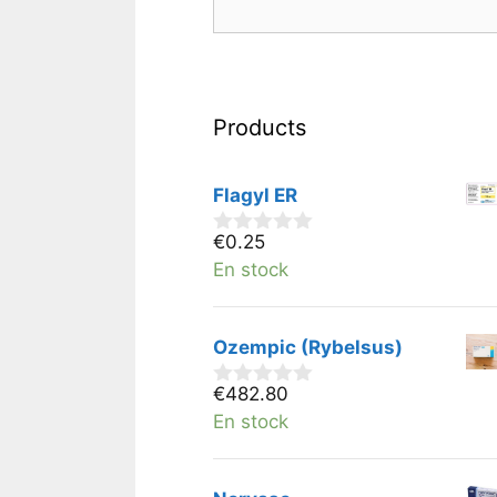
Products
Flagyl ER
€
0.25
0
v
En stock
a
n
5
Ozempic (Rybelsus)
€
482.80
0
v
En stock
a
n
5