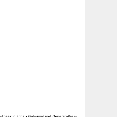
theek in Erica
• Gebouwd met
GeneratePress