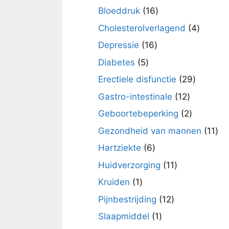
producten
16
Bloeddruk
16
producten
4
Cholesterolverlagend
4
product
16
Depressie
16
producten
5
Diabetes
5
producten
29
Erectiele disfunctie
29
product
12
Gastro-intestinale
12
producten
2
Geboortebeperking
2
producte
11
Gezondheid van mannen
11
pro
6
Hartziekte
6
producten
11
Huidverzorging
11
producten
1
Kruiden
1
product
12
Pijnbestrijding
12
producten
1
Slaapmiddel
1
product