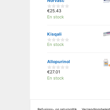
Norvasc
€
25.43
0
v
En stock
a
n
5
Kisqali
En stock
0
v
a
n
Allopurinol
5
€
27.01
0
v
En stock
a
n
5
Refusions- og returpolitik
Verzendingsbelei