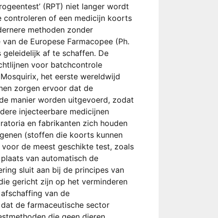
ogeentest’ (RPT) niet langer wordt
 controleren of een medicijn koorts
dernere methoden zonder
ie van de Europese Farmacopee (Ph.
geleidelijk af te schaffen. De
ichtlijnen voor batchcontrole
 Mosquirix, het eerste wereldwijd
jnen zorgen ervoor dat de
fde manier worden uitgevoerd, zodat
dere injecteerbare medicijnen
oratoria en fabrikanten zich houden
ogenen (stoffen die koorts kunnen
 voor de meest geschikte test, zoals
 plaats van automatisch de
ing sluit aan bij de principes van
die gericht zijn op het verminderen
afschaffing van de
n dat de farmaceutische sector
testmethoden die geen dieren