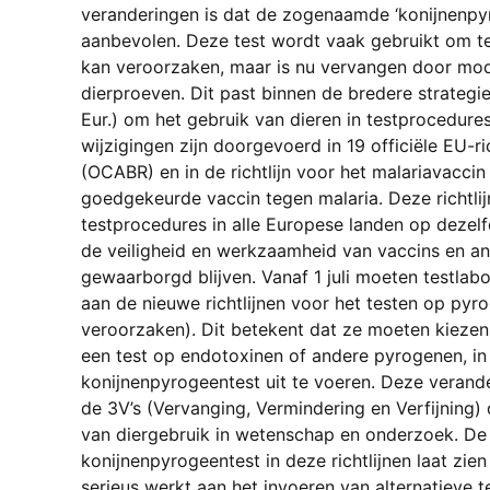
veranderingen is dat de zogenaamde ‘konijnenpyr
aanbevolen. Deze test wordt vaak gebruikt om te
kan veroorzaken, maar is nu vervangen door mo
en
dierproeven. Dit past binnen de bredere strateg
Eur.) om het gebruik van dieren in testprocedures 
wijzigingen zijn doorgevoerd in 19 officiële EU-r
(OCABR) en in de richtlijn voor het malariavaccin
en
goedgekeurde vaccin tegen malaria. Deze richtli
testprocedures in alle Europese landen op dezel
de veiligheid en werkzaamheid van vaccins en an
n
gewaarborgd blijven. Vanaf 1 juli moeten testlab
aan de nieuwe richtlijnen voor het testen op pyr
ducten
veroorzaken). Dit betekent dat ze moeten kiezen
een test op endotoxinen of andere pyrogenen, in
konijnenpyrogeentest uit te voeren. Deze verander
de 3V’s (Vervanging, Vermindering en Verfijning) 
van diergebruik in wetenschap en onderzoek. De 
konijnenpyrogeentest in deze richtlijnen laat zie
serieus werkt aan het invoeren van alternatieve 