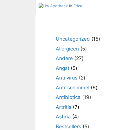
Ga
naar
de
inhoud
15
Uncategorized
15
producten
5
Allergieën
5
producten
27
Andere
27
producten
5
Angst
5
producten
2
Anti virus
2
producten
6
Anti-schimmel
6
producten
19
Antibiotica
19
producten
7
Artritis
7
producten
4
Astma
4
producten
5
Bestsellers
5