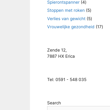
4
Spierontspanner
4
producten
5
Stoppen met roken
5
producten
5
Verlies van gewicht
5
producte
17
Vrouwelijke gezondheid
17
pro
Zende 12,
7887 HX Erica
Tel: 0591 - 548 035
Search