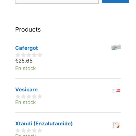
Products
Cafergot
€
25.65
0
v
En stock
a
n
5
Vesicare
En stock
0
v
a
n
Xtandi (Enzalutamide)
5