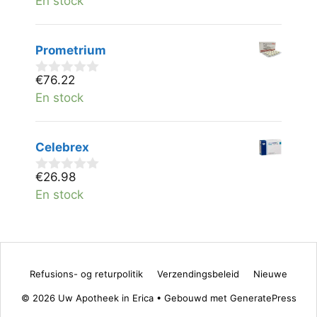
En stock
0
v
a
n
Prometrium
5
€
76.22
0
v
En stock
a
n
5
Celebrex
€
26.98
0
v
En stock
a
n
5
Refusions- og returpolitik
Verzendingsbeleid
Nieuwe
© 2026 Uw Apotheek in Erica
• Gebouwd met
GeneratePress