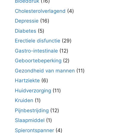
16
Bloeddruk
16
producten
4
Cholesterolverlagend
4
producten
16
Depressie
16
producten
5
Diabetes
5
producten
29
Erectiele disfunctie
29
producten
12
Gastro-intestinale
12
producten
2
Geboortebeperking
2
producten
11
Gezondheid van mannen
11
producten
6
Hartziekte
6
producten
11
Huidverzorging
11
producten
1
Kruiden
1
product
12
Pijnbestrijding
12
producten
1
Slaapmiddel
1
product
4
Spierontspanner
4