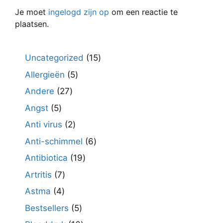
Je moet
ingelogd zijn op
om een reactie te
plaatsen.
15
Uncategorized
15
producten
5
Allergieën
5
producten
27
Andere
27
producten
5
Angst
5
producten
2
Anti virus
2
producten
6
Anti-schimmel
6
producten
19
Antibiotica
19
producten
7
Artritis
7
producten
4
Astma
4
producten
5
Bestsellers
5
producten