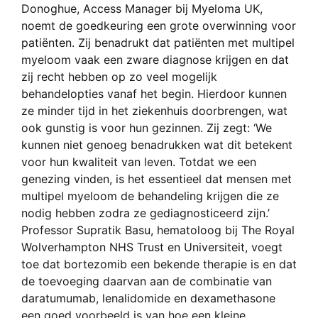
Donoghue, Access Manager bij Myeloma UK,
noemt de goedkeuring een grote overwinning voor
patiënten. Zij benadrukt dat patiënten met multipel
myeloom vaak een zware diagnose krijgen en dat
zij recht hebben op zo veel mogelijk
behandelopties vanaf het begin. Hierdoor kunnen
ze minder tijd in het ziekenhuis doorbrengen, wat
ook gunstig is voor hun gezinnen. Zij zegt: ‘We
kunnen niet genoeg benadrukken wat dit betekent
voor hun kwaliteit van leven. Totdat we een
genezing vinden, is het essentieel dat mensen met
multipel myeloom de behandeling krijgen die ze
nodig hebben zodra ze gediagnosticeerd zijn.’
Professor Supratik Basu, hematoloog bij The Royal
Wolverhampton NHS Trust en Universiteit, voegt
toe dat bortezomib een bekende therapie is en dat
de toevoeging daarvan aan de combinatie van
daratumumab, lenalidomide en dexamethasone
een goed voorbeeld is van hoe een kleine