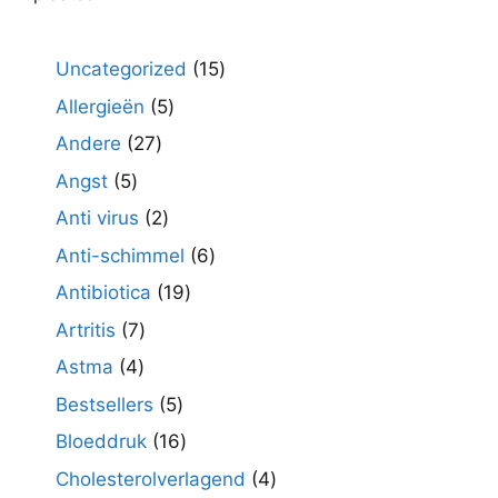
15
Uncategorized
15
producten
5
Allergieën
5
producten
27
Andere
27
producten
5
Angst
5
producten
2
Anti virus
2
producten
6
Anti-schimmel
6
producten
19
Antibiotica
19
producten
7
Artritis
7
producten
4
Astma
4
producten
5
Bestsellers
5
producten
16
Bloeddruk
16
producten
4
Cholesterolverlagend
4