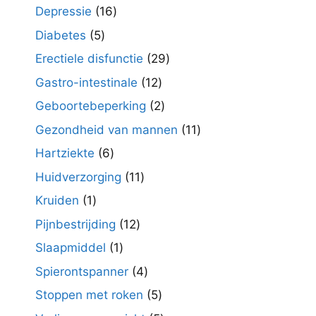
producten
16
Depressie
16
producten
5
Diabetes
5
producten
29
Erectiele disfunctie
29
producten
12
Gastro-intestinale
12
producten
2
Geboortebeperking
2
producten
11
Gezondheid van mannen
11
producten
6
Hartziekte
6
producten
11
Huidverzorging
11
producten
1
Kruiden
1
product
12
Pijnbestrijding
12
producten
1
Slaapmiddel
1
product
4
Spierontspanner
4
producten
5
Stoppen met roken
5
producten