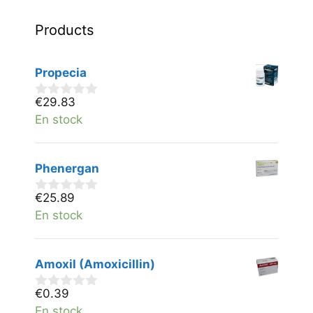
Products
Propecia
€
29.83
0
v
En stock
a
n
5
Phenergan
€
25.89
0
v
En stock
a
n
5
Amoxil (Amoxicillin)
€
0.39
0
v
En stock