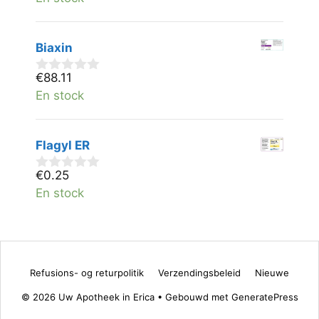
a
n
5
Biaxin
€
88.11
0
v
En stock
a
n
5
Flagyl ER
€
0.25
0
v
En stock
a
n
5
Refusions- og returpolitik
Verzendingsbeleid
Nieuwe
© 2026 Uw Apotheek in Erica
• Gebouwd met
GeneratePress