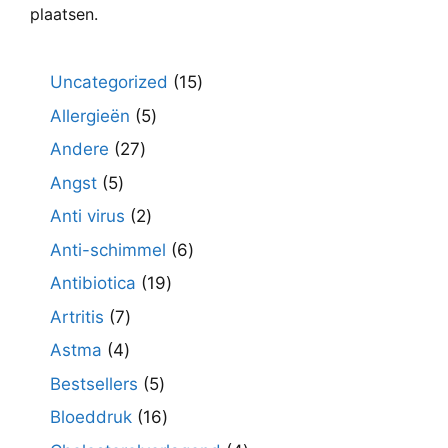
plaatsen.
15
Uncategorized
15
producten
5
Allergieën
5
producten
27
Andere
27
producten
5
Angst
5
producten
2
Anti virus
2
producten
6
Anti-schimmel
6
producten
19
Antibiotica
19
producten
7
Artritis
7
producten
4
Astma
4
producten
5
Bestsellers
5
producten
16
Bloeddruk
16
producten