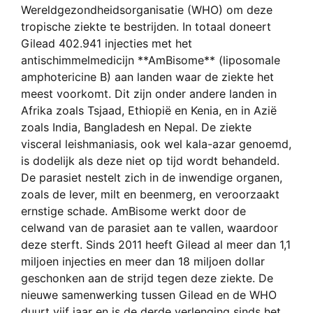
Wereldgezondheidsorganisatie (WHO) om deze
tropische ziekte te bestrijden. In totaal doneert
Gilead 402.941 injecties met het
antischimmelmedicijn **AmBisome** (liposomale
amphotericine B) aan landen waar de ziekte het
meest voorkomt. Dit zijn onder andere landen in
Afrika zoals Tsjaad, Ethiopië en Kenia, en in Azië
zoals India, Bangladesh en Nepal. De ziekte
visceral leishmaniasis, ook wel kala-azar genoemd,
is dodelijk als deze niet op tijd wordt behandeld.
De parasiet nestelt zich in de inwendige organen,
zoals de lever, milt en beenmerg, en veroorzaakt
ernstige schade. AmBisome werkt door de
celwand van de parasiet aan te vallen, waardoor
deze sterft. Sinds 2011 heeft Gilead al meer dan 1,1
miljoen injecties en meer dan 18 miljoen dollar
geschonken aan de strijd tegen deze ziekte. De
nieuwe samenwerking tussen Gilead en de WHO
duurt vijf jaar en is de derde verlenging sinds het