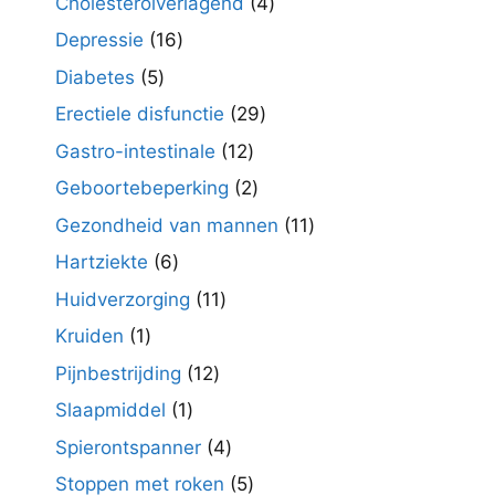
4
Cholesterolverlagend
4
producten
16
Depressie
16
producten
5
Diabetes
5
producten
29
Erectiele disfunctie
29
producten
12
Gastro-intestinale
12
producten
2
Geboortebeperking
2
producten
11
Gezondheid van mannen
11
producten
6
Hartziekte
6
producten
11
Huidverzorging
11
producten
1
Kruiden
1
product
12
Pijnbestrijding
12
producten
1
Slaapmiddel
1
product
4
Spierontspanner
4
producten
5
Stoppen met roken
5