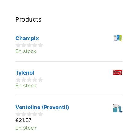
Products
Champix
En stock
0
v
a
n
Tylenol
5
En stock
0
v
a
n
Ventoline (Proventil)
5
€
21.87
0
v
En stock
a
n