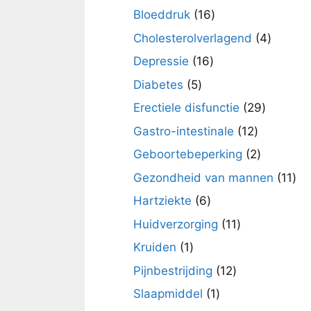
producten
16
Bloeddruk
16
producten
4
Cholesterolverlagend
4
product
16
Depressie
16
producten
5
Diabetes
5
producten
29
Erectiele disfunctie
29
product
12
Gastro-intestinale
12
producten
2
Geboortebeperking
2
producte
11
Gezondheid van mannen
11
pro
6
Hartziekte
6
producten
11
Huidverzorging
11
producten
1
Kruiden
1
product
12
Pijnbestrijding
12
producten
1
Slaapmiddel
1
product