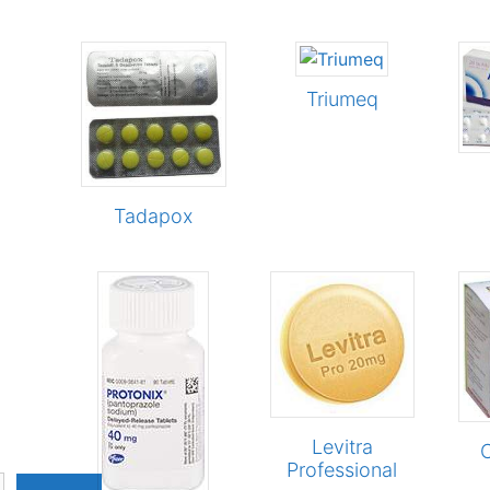
Triumeq
n
ducten
Tadapox
Levitra
Professional