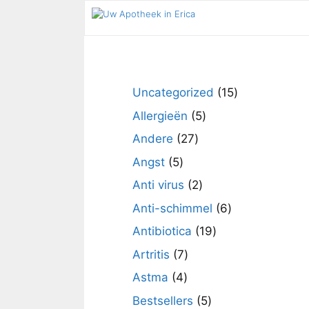
Ga
naar
de
inhoud
15
Uncategorized
15
producten
5
Allergieën
5
producten
27
Andere
27
producten
5
Angst
5
producten
2
Anti virus
2
producten
6
Anti-schimmel
6
producten
19
Antibiotica
19
producten
7
Artritis
7
producten
4
Astma
4
producten
5
Bestsellers
5