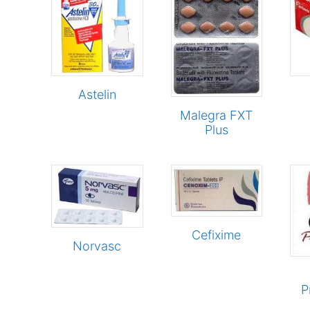
en
Astelin
Malegra FXT
en
Plus
n
ducten
Cefixime
Norvasc
P