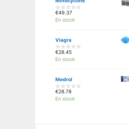
Minocycline
€
49.37
0
v
En stock
a
n
5
Viagra
€
28.45
0
v
En stock
a
n
5
Medrol
€
28.78
0
v
En stock
a
n
5