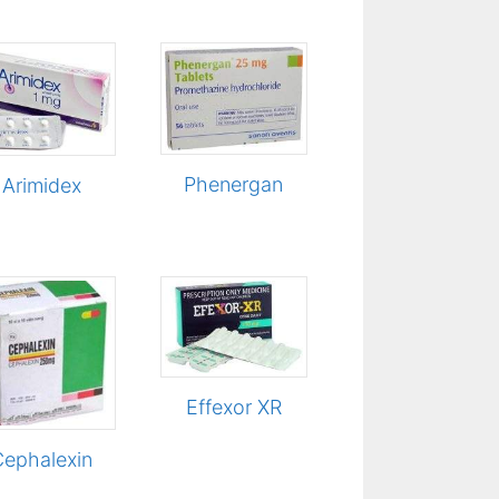
Phenergan
Arimidex
Effexor XR
Cephalexin