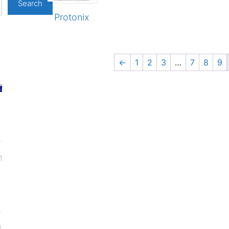
Search
Protonix
←
1
2
3
…
7
8
9