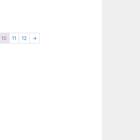
10
11
12
→