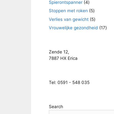
4
Spierontspanner
4
producten
5
Stoppen met roken
5
producten
5
Verlies van gewicht
5
producte
17
Vrouwelijke gezondheid
17
pro
Zende 12,
7887 HX Erica
Tel: 0591 - 548 035
Search