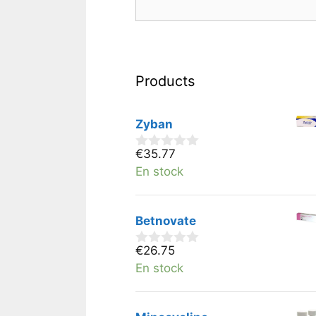
Products
Zyban
€
35.77
0
v
En stock
a
n
5
Betnovate
€
26.75
0
v
En stock
a
n
5