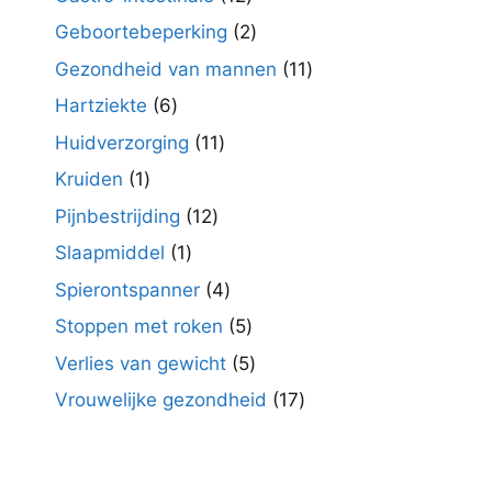
producten
2
Geboortebeperking
2
producten
11
Gezondheid van mannen
11
producten
6
Hartziekte
6
producten
11
Huidverzorging
11
producten
1
Kruiden
1
product
12
Pijnbestrijding
12
producten
1
Slaapmiddel
1
product
4
Spierontspanner
4
producten
5
Stoppen met roken
5
producten
5
Verlies van gewicht
5
producten
17
Vrouwelijke gezondheid
17
producten