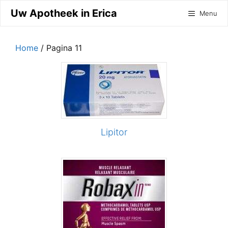
Ga
Uw Apotheek in Erica
Menu
naar
de
inhoud
Home
/ Pagina 11
Lipitor