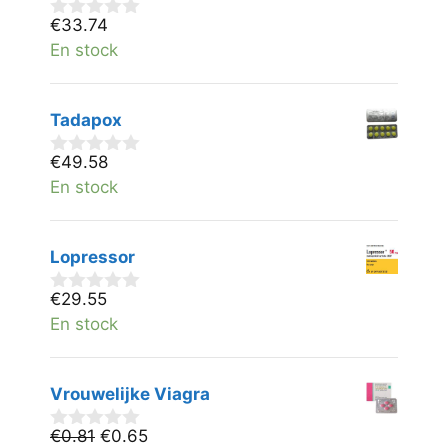
€
33.74
0
v
En stock
a
n
5
Tadapox
€
49.58
0
v
En stock
a
n
5
Lopressor
€
29.55
0
v
En stock
a
n
5
Vrouwelijke Viagra
Oorspronkelijke
Huidige
€
0.81
€
0.65
0