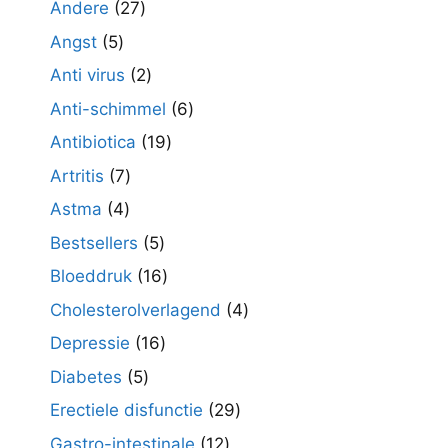
27
Andere
27
producten
5
Angst
5
producten
2
Anti virus
2
producten
6
Anti-schimmel
6
producten
19
Antibiotica
19
producten
7
Artritis
7
producten
4
Astma
4
producten
5
Bestsellers
5
producten
16
Bloeddruk
16
producten
4
Cholesterolverlagend
4
producten
16
Depressie
16
producten
5
Diabetes
5
producten
29
Erectiele disfunctie
29
producten
12
Gastro-intestinale
12