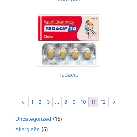
Tadacip
←
1
2
3
…
8
9
10
11
12
→
15
Uncategorized
15
producten
5
Allergieën
5
producten